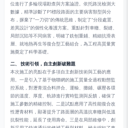
位進行了多輪現場勘查與方案論證。依托路況檢測大
數據，精準診斷了P1標段路面的主要病害類型與分
布，摒棄了“一刀切”的傳統思維，制定了“分段處置、
差異設計”的個性化養護方案。重點針對車轍、裂縫、
局部沉陷等不同病害，明確了銑刨重鋪、精細抗滑表
層、就地熱再生等復合型工藝組合，為工程高質量實
施奠定了科學基礎。
二、 技術引領，自主創新破難題
本次施工的亮點在于多項自主創新技術與工藝的應
用。一是引入了基于物聯網的施工質量全過程動態監
控系統，對瀝青混合料拌合、運輸、攤鋪、碾壓各環
節的溫度、厚度、軌跡進行實時監測與反饋，確保了
施工參數的精確控制。二是試點應用了高性能復合改
性瀝青材料，顯著提升了路面層的高溫抗車轍與低溫
抗裂性能，延長了使用壽命。三是在局部維修中，創
新采用了快速通行的修補工藝與材料，極大縮短了車