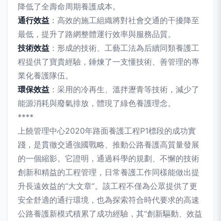
降低了全壽命周期養護成本。
通行效益
：高效的施工組織將對社會交通的干擾降至
最低，提升了路網整體運行效率與服務品質。
技術效益
：形成的技術、工藝工法為后續同類養護工
程提供了寶貴經驗，錘煉了一支懂技術、善管理的專
業化養護隊伍。
環保效益
：采用的冷再生、溫拌瀝青等技術，減少了
能源消耗與廢氣排放，體現了綠色養護理念。
****
上饒管理中心2020年路面養護工程P1標段的成功實
踐，是貫徹交通強國戰略、推動公路養護高質量發展
的一個縮影。它證明，通過科學的規劃、不懈的技術
創新和精益的工程管理，日常養護工作同樣能做出提
升長遠效益的“大文章”。該工程不僅為公眾提供了更
安全舒適的通行環境，也為探索符合時代要求的高速
公路養護新模式積累了成功經驗，其“創新驅動、效益