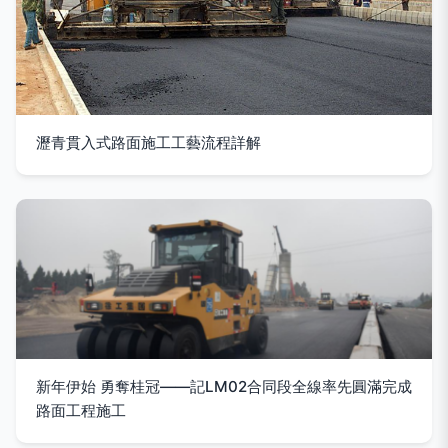
瀝青貫入式路面施工工藝流程詳解
新年伊始 勇奪桂冠——記LM02合同段全線率先圓滿完成
路面工程施工