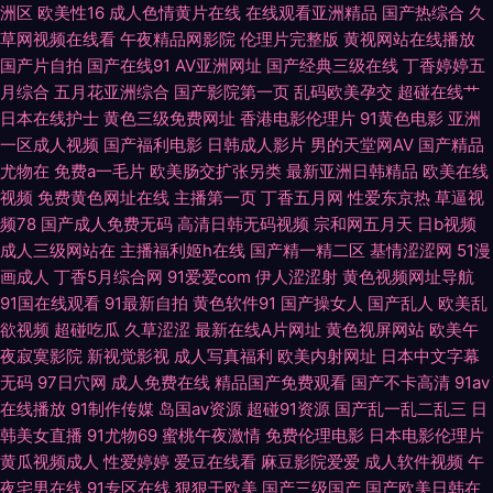
洲区
欧美性16
成人色情黄片在线
在线观看亚洲精品
国产热综合
久
草网视频在线看
午夜精品网影院
伦理片完整版
黄视网站在线播放
激情网 91视频福利 成人不卡一区在线 激情综合丁香 欧美黄一片 色婷婷成人
国产片自拍
国产在线91
AV亚洲网址
国产经典三级在线
丁香婷婷五
月综合
五月花亚洲综合
国产影院第一页
乱码欧美孕交
超碰在线艹
网址 伊人色图 天天操视频网站 海角社区亚瑟 欧美日韩交配 午夜日韩 91探花
日本在线护士
黄色三级免费网址
香港电影伦理片
91黄色电影
亚洲
一区成人视频
国产福利电影
日韩成人影片
男的天堂网AV
国产精品
在线 东京热色色视频 久久神马 人人操欧美人 午夜影院 91狼人社 操逼网站
尤物在
免费a一毛片
欧美肠交扩张另类
最新亚洲日韩精品
欧美在线
视频
免费黄色网址在线
主播第一页
丁香五月网
性爱东京热
草逼视
123 国产欧美伊人 蜜臀看片 伊人精品福利 99热久草精品 国产精品资源站 美
频78
国产成人免费无码
高清日韩无码视频
宗和网五月天
日b视频
成人三级网站在
主播福利姬h在线
国产精一精二区
基情涩涩网
51漫
女人人摸人人操 日韩色综合 一本道爱天堂 97超碰无码 福利成人网站导航 久
画成人
丁香5月综合网
91爱爱com
伊人涩涩射
黄色视频网址导航
91国在线观看
91最新自拍
黄色软件91
国产操女人
国产乱人
欧美乱
久草2013 色五月天网 91抱起来打桩 超碰欧美碰 激情夜色av 欧美一二三四
欲视频
超碰吃瓜
久草涩涩
最新在线A片网址
黄色视屏网站
欧美午
夜寂寞影院
新视觉影视
成人写真福利
欧美内射网址
日本中文字幕
福利 五月丁香福利影院 91豆花网页跳转 超碰伊人网 后入少妇 欧美性爱基地
无码
97日穴网
成人免费在线
精品国产免费观看
国产不卡高清
91av
在线播放
91制作传媒
岛国av资源
超碰91资源
国产乱一乱二乱三
日
亚洲春色'aAV av天堂电影网 国产精品熟 蜜桃网亚洲龙 色色的天堂 午夜剧场
韩美女直播
91尤物69
蜜桃午夜激情
免费伦理电影
日本电影伦理片
黄瓜视频成人
性爱婷婷
爱豆在线看
麻豆影院爱爱
成人软件视频
午
老司机 国产传媒91视频 麻豆www 深夜福利视频网 91网页官网页 浮力草草
夜宅男在线
91专区在线
狠狠干欧美
国产三级国产
国产欧美日韩在