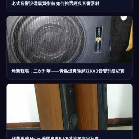
老式音響設備購買指南 如何挑選經典音響器材
煥新聲場，二次升華——青島煜豐隆起亞KX3音響升級紀實
經典再續 Hales美國喜事FIVE落地箱售出紀事