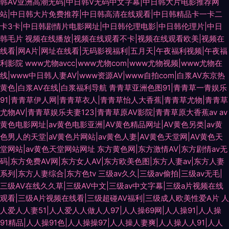
韩AV亚洲高潮无码|中日韩V无码中文字幕|中日韩大片电影推荐网
站|中日韩大片免费推荐|中日韩高清在线观看|中日韩精品卡一卡二
卡3卡|中日韩剧情片电影网址|中日韩伦理电影|中日韩伦理片|中日
韩毛片
视频在线播放|视频在线观看不卡|视频在线观看欧美|视频在
线看|网A片|网址在线看|无码影视福利|五月天|午夜福利视频|午夜福
利影院
www尤物avcc|www尤物com|www尤物视频|www尤物在
线|www中日韩人妻AV|www资源AV|www自拍com|白浆AV东京热
黄色|白浆AV在线|白浆福利导航
青青草亚洲色图91|青青草一青娱乐
91|青青草伊人网|青青草衣人|青青草怡人大香蕉|青青草尤物|青青草
尤物AV|青青草娱乐夫妻123|青青草原AV影院|青青草原大香蕉av
av
黄色电影网址|av黄色电影亚洲|AV黄色精品网址|AV黄色另类|av黄
色男人的天堂|aV黄色片网站|av黄色人妻|AV黄色天堂网|AV黄色天
堂网站|av黄色天堂网站网址
东方黄色网|东方激情AV|东方剧情av无
码|东方免费AV网|东方女人AV|东方欧美色图|东方人妻av|东方人妻
系列|东方人妻综合|东方色tv
三级av久久|三级av偷拍|三级av无毛|
三级AV在线久久草|三级AV中文|三级av中文字幕|三级a片视频在线
观看|三级A片视频在线看|三级超碰AV福利|三级成人欧美性爱A片
人
人爱人人妻51|人人爱人人做人人97|人人操69网|人人操91|人人操
91精品|人人操91色|人人操操97|人人操人妻爽|人人操人人91|人人