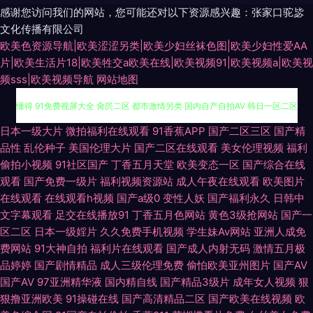
感谢您访问我们的网站，您可能还对以下资源感兴趣：张家口驼毖
文化传播有限公司
欧美色资源导航|欧美涩涩另类|欧美少妇丝袜色图|欧美少妇性爱AA
片|欧美生活片18|欧美牲交a欧美在线|欧美视频91|欧美视频a|欧美视
频sss|欧美视频导航
网站地图
91国精产 国产精品高潮久久 午夜视频在线导航 影音先锋丁香四月 51视频你
日本一级大片
微拍福利在线观看
91香蕉APP
国产二区三区
国产精
品性
乱伦种子
美国伦理大片
国产二区在线观看
美女伦理视频
福利
懂得 91免费视屏大全 肏屄二区 都市激情另类 国内自产自拍AV 韩日一区二区
偷拍小视频
91社区国产
丁香五月天堂
欧美变态一区
国产综合在线
观看
国产免费一级片
福利视频资源站
成人午夜在线观看
欧美图片
激情五月欧美 欧美啪在线 日韩操逼电影 午夜伦理剧场 亚洲日本色网扯 最新
在线观看
在线观看h视频
国产a级0
变性人妖
国产福利永久
日韩中
文字幕观看
足交在线播放91
丁香五月色网站
黄色3级抢网站
国产一
黄色亚洲网址 97午夜剧场 成人福利第一导航 韩国超逼视频 极品尤物自慰喷
区二区
日本一级婬片
久久免费手机视频
学生妹Av网站
亚洲人成免
费网站
91大神自拍
福利片在线观看
国产成人内射无码
激情五月极
品婷婷
国产剧情精品
成人三级伦理免费
偷怕欧美亚州图片
国产AV
水 免费看的黄色网址 人人插人人乐 色天堂91 五月婷婷国产熟女 亚洲情色1
国产AV
97亚洲精华液
国内精自线
国产精品3级片
成年女人视频
狠
狠撸亚洲欧美
91操碰在线
国产高清精品二区
国产欧美在线视频
欧
区2区 中文字幕电影日本 91熊猫在线 www黄淫 超碰在线网98 国产青草香蕉