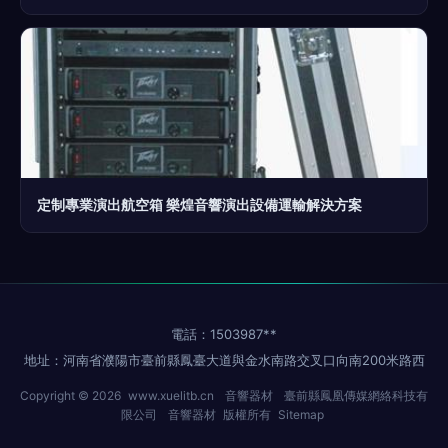
定制專業演出航空箱 樂煌音響演出設備運輸解決方案
電話：1503987**
地址：河南省濮陽市臺前縣鳳臺大道與金水南路交叉口向南200米路西
Copyright © 2026
www.xuelitb.cn
音響器材
臺前縣鳳凰傳媒網絡科技有
限公司
音響器材
版權所有
Sitemap