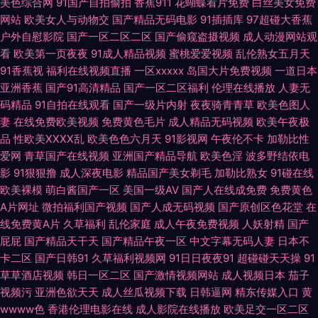
美色综合网
91国产自拍偷拍
香蕉911
花蝴蝶看片免费
白丝美女免费
网站
欧美女人与动物交
国产精品无码电影
91插插库
97超碰大香蕉
久久 久久大香蕉物业 男人天堂无码 欧美中文伦理片 天天弄日日搞 亚洲人成
户外自慰影院
国产一区二区二区
国产偷窥盗摄视频
成人动漫网站观
看
欧美第一页夜夜
91成人精品视频
蜜桃爱爱视频
乱伦熟女五月天
小说网 尤物情趣久草 中文字幕国产主播 91九色在线磁力 91线上网站 美国三
91香蕉视
福利在线视频直播
一区xxxxx
岛国大片免费视频
一道日本
亚洲香蕉
国产91高清精品
国产一区二区福利
伦理在线播放
人妻无
级毛片 伊人春婷婷 91cn入口 91丝袜拍拍 97人人摸人人爽 俺五月激情 超碰
码精品
91自拍在线观看
国产一级片内射
夜夜骑青青草
欧美色图人
妻
在线免费欧美视频
免费黄色毛片
成人精品无码视频
欧美午夜极
成人免费 超碰人人摸人人干 国产91九九 激情桃色大成人 美女福利影院 欧美
品
性欧美ⅩⅩⅩⅩ乱
欧美色色六月天
91影视网
午夜伦不卡
加勒比性
爱网
青草国产在线视频
亚洲国产精品导航
欧美色淫
波多野结依电
日韩在线免费 天堂av资源站 亚州综合15P 91高清系列 97超碰热线 www91
影
91狠狠撸
成人深夜电影
精品国产美女剃毛
加勒比熟女
91碰在线
欧美裸模
萌白酱国产一区
美国一级AV
国产人在线成免费
免费黄色
蘑菇 大香蕉伊人网久久 国产区视频在线 黄色污版 久草在线免费色站 欧美午
A片网址
微拍福利国产视频
国产人成无码视频
国产原创区色花堂
在
线免费黄A片
久草福利
乱伦家庭
成人午夜免费视频
人妖射精
国产
夜居场朝喷 人人妻人人操人人 丝袜性爱aV 香蕉在线观看视频 91次元黄色观
屁屁
国产精品天干天
国产精品午夜一区
中文字幕无码人妻
日本不
卡二区
国产日韩91
久草福利视频网
91日日夜夜91
超碰碰天天操
91
看 91网站视频播放 ts伪娘自慰黑料 超碰人人摸人人 国产精品白丝91 黄色免
草草酒店视频
韩日一区二区
国产激情视频网站
成人视频日本
茄子
视频污
亚洲色欲天天
成人丝瓜视频下载
日韩逼网
精东传媒入口
黄
费网站网址 另类亚洲色色 欧美性爱主站 日本性爱不卡 熟女视频免费 亚洲另
wwww色
香港伦理电影在线
成人影院在线播放
欧美足交一区二区