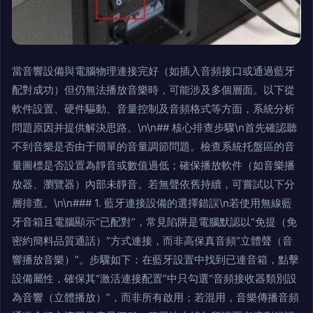
當音響設備與電腦物理連接完好（如插入音頻接口或通過藍牙
配對成功）但仍無法播放音樂時，可能涉及多個層面。以下從
軟件設置、硬件驅動、音量控制及音頻格式等方面，系統分析
問題原因并提供解決思路。\n\n## 核心排查步驟\n首先確認聽
不到音樂是否由于簡單的音量調節問題。檢查系統托盤區的音
量圖標是否設置為靜音或數值過低；確保播放軟件（如音樂播
放器、瀏覽器）內部未靜音。若無聲依舊持續，可嘗試以下分
層排查。\n\n### 1. 藍牙連接設備的選擇錯誤\n若使用無線藍
牙音箱且電腦顯示“已配對”，常見陷阱是電腦默認以“免提（免
密約簡料品質通話）”方式連接，而非高保真音頻“立體聲（音
響播放音樂）”。步驟如下：在藍牙設置中找到已連音箱，點擊
設備屬性，確保其“激活連接配置”中只勾選“音頻接收器類別設
為音響（立體播放）”，而非所有啟用；若混用，音樂傳播音頻