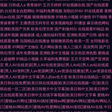
视频
日韩成人a
青青操91
五月天婷婷
91短视频在线
国产在线观看
的
白丝美女自慰网站
91福利免费视频
加勒比91AV
91在线观看
黄网
站av在线
国产视频
狠狠擼狠狠擼
91桃色小视频
91激情
91干啪啪
青
青操青青干
主播诱惑无码专区
欧美视频电影
91播放
麻豆桃色网站
亚洲欧美国产另类
欧美伦理另类
国产刺激对白
在线观看91精品
欧
美成年视频
操碰操揉
成人微拍福利导航
亚洲欧美国产日韩
成年在
线观看免费
岛国精品在线播放
狠狠撸第四色
欧美一页
女同电影在
线观看
91网国产尤物在
毛片网站黄色
狼人三级片
高清男同
国产日
韩伦理淫
成年免费视频
亚洲欧美中文视频
东京热亚洲色图
蜜桃成
人超碰网
91精品小视频
久草福利免费视影
五月天堂网
国产亚洲首
页
男人AV在线资源|男人AV在线资源站|男人Av站|男人av站在线观
看|男人AV资料|男人av资源网|男人av资源在线播放|男人av资源在线
网|男人AV资源中文字幕|男人的av色天堂
欧美日韩在线精品一区|欧
美日韩在线免费|欧美日韩在线视频|欧美日韩在线视频一区|欧美日
韩在线一区二区|欧美日韩整片中文字幕|欧美日韩中文|欧美日韩中
文在线观看|欧美日韩中文在线字幕视频|欧美日韩中文字幕
蜜桃AV
片|蜜桃av片网址|蜜桃AV跳转|蜜桃av网|蜜桃AV网站|蜜桃AV网站入
口|蜜桃AV网站图片|蜜桃AV性爱网站|蜜桃AV影院|蜜桃AV在线
中日