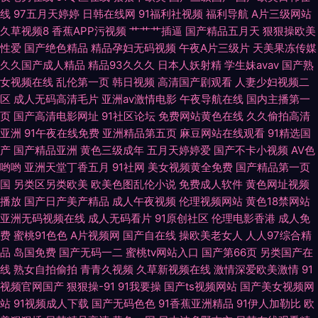
线
97五月天婷婷
日韩在线网
91福利社视频
福利导航
A片三级网站
屁屁影视 欧美三极 午夜导航av 91自慰黑丝链接 东京热99 久久人妻人人草
久草视频8
香蕉APP污视频
艹艹艹插逼
国产精品五月天
狠狠操欧美
性爱
国产绝色精品
精品孕妇无码视频
午夜A片三级片
天美果冻传媒
久久国产成人精品
精品93久久久
日本人妖射精
学生妹avav
国产熟
色午月视频 91vv视频 草草影院最新地址 欧美大片抖阴 午夜大片 97天码 国
女视频在线
乱伦第一页
韩日视频
高清国产剧观看
人妻少妇视频二
区
成人无码高清毛片
亚洲av激情电影
午夜导航在线
国内主播第一
产第一页在线 蜜桃91视频 色中色综合色图 1024性爱 俺来也最新网址 黄色
页
国产高清电影网址
91社区论坛
免费网站黄色在线
久久偷拍高清
亚洲
91午夜在线免费
亚洲精品第五页
麻豆网站在线观看
91精选国
网业网址 色亚洲视频 91国内香蕉 超碰碰碰96 精品aa福利 日韩AV免费网站
产
国产精品亚洲
黄色三级成年
五月天婷婷爱
国产不卡小视频
AV色
哟哟
亚洲天堂丁香五月
91社网
美女视频黄全免费
国产精品第一页
尤物在线导航 ts伪娘视频网站 国产在线理论片a 欧美亚洲色的图 伊人草草
国
另类区另类欧美
欧美色图乱伦小说
免费成人软件
黄色网址视频
播放
国产日产美产精品
成人午夜视频
伦理视频网站
黄色18禁网站
超碰人妻中文字幕 精品中文在线 日本A∨ 尤物喷水 人人爱超碰 成人精品18
亚洲无码视频在线
成人无码看片
91原创社区
伦理电影香港
成人免
费
蜜桃91色色
A片视频网
国产自在线
操欧美老女人
人人97综合精
品
岛国免费
国产无码一二
蜜桃tv网站入口
国产第66页
另类国产在
线
熟女自拍偷拍
青青久视频
久草新视频在线
激情深爱欧美激情
91
视频官网国产
狠狠操-91
91我要操
国产ts视频网站
国产美女视频网
站
91视频成人下载
国产无码色色
91香蕉亚洲精品
91伊人加勒比
欧