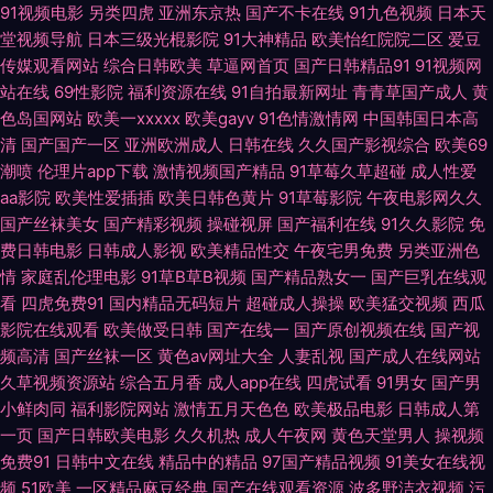
91视频电影
另类四虎
亚洲东京热
国产不卡在线
91九色视频
日本天
类校园 91超碰青青 91亚洲网站 99超碰在线精 草草视频 韩国精品一二三 久
堂视频导航
日本三级光棍影院
91大神精品
欧美怡红院院二区
爱豆
传媒观看网站
综合日韩欧美
草逼网首页
国产日韩精品91
91视频网
站在线
69性影院
福利资源在线
91自拍最新网址
青青草国产成人
黄
久草久久爽 麻豆肏屄视频 欧美性戟 日本色五月 婷婷色色悠悠 亚洲天堂有码
色岛国网站
欧美一xxxxx
欧美gayv
91色情激情网
中国韩国日本高
清
国产国产一区
亚洲欧洲成人
日韩在线
久久国产影视综合
欧美69
91视屏在线 AV伦理影院 超碰在线久草 国产高清在线 狠狠撸大香蕉月天 老湿
潮喷
伦理片app下载
激情视频国产精品
91草莓久草超碰
成人性爱
aa影院
欧美性爱插插
欧美日韩色黄片
91草莓影院
午夜电影网久久
福利社91 欧美性交妹妹 日韩黄通 深夜免费网站 午夜激情综合 亚洲色图偷拍
国产丝袜美女
国产精彩视频
操碰视屏
国产福利在线
91久久影院
免
费日韩电影
日韩成人影视
欧美精品性交
午夜宅男免费
另类亚洲色
网 91n处女在线 91深夜 九九福利影院 欧美另类AV 色婷婷成人网址 午夜性網
情
家庭乱伦理电影
91草B草B视频
国产精品熟女一
国产巨乳在线观
看
四虎免费91
国内精品无码短片
超碰成人操操
欧美猛交视频
西瓜
综合激情导航大全 91色图 俺去也资源站 成人av伊人网 国产黄色成人在线 久
影院在线观看
欧美做受日韩
国产在线一
国产原创视频在线
国产视
频高清
国产丝袜一区
黄色av网址大全
人妻乱视
国产成人在线网站
草网址 人人超逼逼 色综合电影 91链接免费下载 97操97搞 成人曰B免费视频
久草视频资源站
综合五月香
成人app在线
四虎试看
91男女
国产男
小鲜肉同
福利影院网站
激情五月天色色
欧美极品电影
日韩成人第
国产人妖丝袜 久草国产在线观看 蜜桃视屏在线观看 日韩传媒性爱 午夜18禁
一页
国产日韩欧美电影
久久机热
成人午夜网
黄色天堂男人
操视频
免费91
日韩中文在线
精品中的精品
97国产精品视频
91美女在线视
91 91变态 99就要操逼 超碰免费伪娘91 含羞草影音 狼友激情综合 欧美性爱
频
51欧美
一区精品麻豆经典
国产在线观看资源
波多野洁衣视频
污