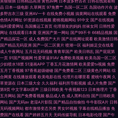
美狠狠插
日韩精品高清
黄色av网
日本波多野吉衣
日韩在线观看精
品
日本一级电影
久草网页
97免费艹
岛国一区二区
岛国动作片在
波
多野吉衣三级
亚洲AV一卡
在线免费小视频
搞黄网站在线观看
免费
色情A片网扯
91资源在线视频
蜜桃视频网站
91中文
国产在线视频
福利爱爱网址
岛国搬运工首页
伦理朋友的妈妈
丝袜女同
日韩性爱
网址
在线观看日本黄
亚洲国产第一网站
国产99不卡
66精品视频
国
产精品探花一区
成人免费国产大片
国产在线网址观看
欧美激情日韩
国产精品无码亚洲
国产一区二区黄片
喷潮一区
福利姬足交在线看
成人午夜网址
五月花无码视频
青青草国产
欧美日韩乱
国产屁屁第
一页
91国产视频网
性爱草逼91AV
免费欧美视频
欧美岛国一区二区
少妇喷水18禁
51漫画APP
丁香五月花激情网
欧美爱爱tv视频
免费
五月丁香视频
97香蕉超级碰碰
国产免费看二区
三级黄色片网站
综
合网黄
在线播放观看
欧美电影在线
伦理片在哪里看
蜜桃午夜网
久
草资源在
日本三级大全
久久福利
福利所导航视频
成人片免费
国产
第9页
中文字幕bt原声
三级日韩欧美
午夜视频123
日本推理片
丁香
五月网站
国产免费看视频
极品成人色
成人黑料自拍
国产日韩欧美
网站
国产无码av
老湿A片影院
国产精品自拍偷拍
牛牛影院A片
日韩
无码视频网站
都市激情变态另类
男女91视频
字幕在线精品播放
免
费国产在线看
国产婷婷五月天
无码传媒导航
日本电影伦理
国产午