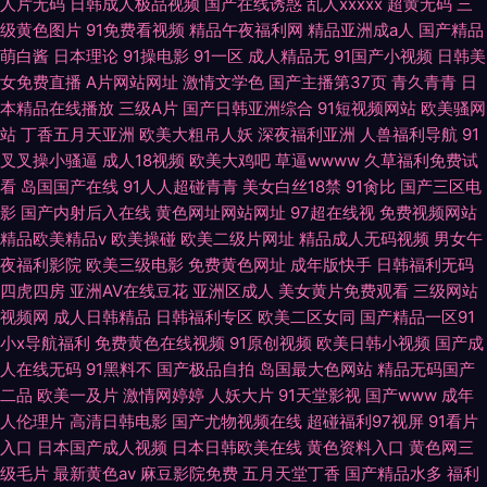
人片无码
日韩成人极品视频
国产在线诱惑
乱人xxxxx
超黄无码
三
级黄色图片
91免费看视频
精品午夜福利网
精品亚洲成a人
国产精品
萌白酱
日本理论
91操电影
91一区
成人精品无
91国产小视频
日韩美
女免费直播
A片网站网址
激情文学色
国产主播第37页
青久青青
日
本精品在线播放
三级A片
国产日韩亚洲综合
91短视频网站
欧美骚网
站
丁香五月天亚洲
欧美大粗吊人妖
深夜福利亚洲
人兽福利导航
91
叉叉操小骚逼
成人18视频
欧美大鸡吧
草逼wwww
久草福利免费试
看
岛国国产在线
91人人超碰青青
美女白丝18禁
91肏比
国产三区电
影
国产内射后入在线
黄色网址网站网址
97超在线视
免费视频网站
精品欧美精品v
欧美操碰
欧美二级片网址
精品成人无码视频
男女午
夜福利影院
欧美三级电影
免费黄色网址
成年版快手
日韩福利无码
四虎四房
亚洲AV在线豆花
亚洲区成人
美女黄片免费观看
三级网站
视频网
成人日韩精品
日韩福利专区
欧美二区女同
国产精品一区91
小x导航福利
免费黄色在线视频
91原创视频
欧美日韩小视频
国产成
人在线无码
91黑料不
国产极品自拍
岛国最大色网站
精品无码国产
二品
欧美一及片
激情网婷婷
人妖大片
91天堂影视
国产www
成年
人伦理片
高清日韩电影
国产尤物视频在线
超碰福利97视屏
91看片
入口
日本国产成人视频
日本日韩欧美在线
黄色资料入口
黄色网三
级毛片
最新黄色av
麻豆影院免费
五月天堂丁香
国产精品水多
福利