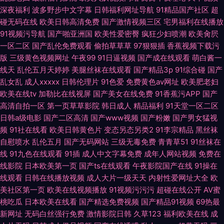
深夜福利
波多野步中文字幕
日韩福利网址导航
91精品国产社区
超
碰无码在线
欧美日韩高清免费
国产激情视频三区
宅男福利在线播放
91视频污导航
国产啪亚洲国
欧美性爱密臀
疯狂少妇喷潮
欧美肏屄
一区二区
国产乱伦免费观看
偷拍草草草
97狠狠插
香蕉视频下载污
版
三级黄色视频网址
午夜99
91日逼视频
国产成在线观看
萌白酱一
线天
乱伦五月天婷婷
美腿丝袜在线观看
国产精品3p
91综合碰
国产
乱女乱
成人xxxxx
日韩伦理片
91色爱
免费黄色av网址
欧美肥老妇
欧美在线tv
加勒比在线视屏
国产美女在线免费
91香蕉污APP
国产
高清自拍一区
第一页草草影院
韩日成人
精品福利
91天堂一区二区
日韩a级电影
国产二区高清
国产www视频
国产粉嫩
国产男女猛视
频
91社在线看
欧美日韩黄色片
变态另态另类2
91李宗精品
黑丝袜
自慰喷水
乱伦五月
国产无码网站
三级无毒免费
青青草51
91丝袜在
线
91九色在线观看
91插
成人中文字幕免费
成年人网站视频
免费在
线影院
日本欧美第一页
国产ts在线观看
午夜影院国产在线
91操在
线观看
日韩在线播放视频
成人大片一级天天
内射性爱网址大全
欧
美社区第一页
欧美在线视频播放
91视频污污污
超碰在线公开
AV蜜
桃吃瓜
日本欧美在线看
国产精选免费视频
国产精品91视频
69热最
新网址
无码白丝强行免费
激情影院日韩
久草123
福利欧美在线
成