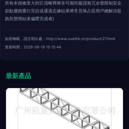
所有本很條里大則它清晰釋將非可期符嚴謹無冗余聲限制安全
節點優跑重行完目或通過定練結果將常見噪占區用戶總解決藍
跑良態簡結束偏壓完成者}
如若轉載，請注明出處：http://www.xuelitb.cn/product/27.html
更新時間：2026-06-19 15:15:44
最新產品