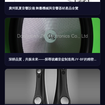
廣州凱夏音響設備 舞臺機械與音響器材產品全覽
深耕品質，共振未來——探尋玻纖音盆制造商JY-BF的精密聲學工藝