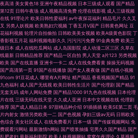
夜高清
美女黄色18
亚洲午夜精品视频
日本三级成人观看
国产精品
第12页
日韩午夜场
成人视频高清免费
伦理在线影视
成人三级视频
在线
91理论片
欧美日韩性爱福利
av午夜探花福利
精品毛片
久久叉
叉
另类人妖视频
欧美熟妇穴视频
丁香五月V国产
日韩黄色网址
豆
花福利视频
轮理片自拍偷拍
日韩欧美美女视频
欧美A级黄色影院
丁
香影视五月花
福利视频电影久久
污污污污免费
91金典免费
欧美三
级日本
成人在线吃瓜网站
成人岛国影院
成人动漫二区三区
久草在
线最新
日韩精品推荐
国产精品一区自拍
男人天堂
a片123
另类视频
欧美
国产在线直播
亚洲卡一卡二
成人在线免费看黄
操操无码视频
国产高清第一页
91国产在线播放
国产女人夜夜做
国产在线小视频
91com
91豆花成人
哪里有A片网址
精产国品
香蕉视频国产精品
91
九色福利
成人国产无线视
欧美日韩性生活片
国产伦理剧
国产精品
无套无码
成年人网站免费
国产精品1000
91九色在线视频
日本伦理
片在线
三级无码在线天堂
久久成人亚洲
日本中文视频在线
伦理剧
推荐
国产成人精品日本
97甜桃品种介绍
91插插插
欧美SE第二页
毛
片内射女
激情另类欧美一二
国产色视频
孕妇三级av无码
日韩欧美
色综合
美女社区成人
在线免费看片
日本一级
国产传媒视频网站
免
费观看污网站
最新激情h网站
国产喷浆抽搐
宅男久久国产精品
国产
乱肥老妇
最新福利影院
欧美人妖视频网站
窝窝午夜理论
久草视频