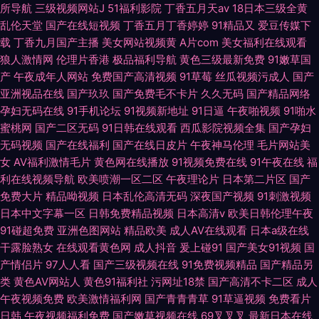
所导航
三级视频网站J
51福利影院
丁香五月天av
18日本三级全黄
乱伦天堂
国产在线短视频
丁香五月丁香婷婷
91精品又
爱豆传媒下
载
丁香九月国产主播
美女网站视频黄
A片com
美女福利在线观看
狼人激情网
伦理片香港
极品福利导航
黄色三级最新免费
91嫩草国
产
午夜成年人网站
免费国产高清视频
91草莓
丝瓜视频污成人
国产
亚洲视品在线
国产玖玖
国产免费毛不卡片
久久无码
国产精品网络
孕妇无码在线
91手机论坛
91视频新地址
91日逼
午夜啪视频
91啪水
蜜桃网
国产二区无码
91日韩在线观看
西瓜影院视频全集
国产孕妇
无码视频
国产在线福利
国产在线日皮片
午夜神马伦理
毛片网站美
女
AV福利激情毛片
黄色网在线播放
91视频免费在线
91午夜在线
福
利在线视频导航
欧美喷潮一区二区
午夜理论片
日本第二片区
国产
免费大片
精品呦视频
日本乱伦高清无码
深夜国产视频
91刺激视频
日本中文字幕一区
日韩免费精品视频
日本高清v
欧美日韩伦理午夜
91碰超免费
亚洲色图网站
精品欧美
成人AV在线观看
日本a级在线
干露脸熟女
在线观看黄色网
成人抖音
爰上碰91
国产美女91视频
国
产情侣片
97人人看
国产三级视频在线
91免费视频精品
国产精品另
类
黄色AV网站人
黄色91福利社
污网址18禁
国产高清不卡二区
成人
午夜视频免费
欧美激情福利网
国产青青青草
91草逼视频
免费看片
日韩
午夜视频福利免费
国产嫩草视频在线
69叉叉叉
最新日本在线