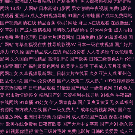
利啪啪
欧洲成人午夜精品
国产精品美乳
男人操蜜桃视频
无码射精
网站
18成年人网站
日本高清电影网
男女啪啪午夜视频
免费电影在
利精品导航 人妖网站 午夜国产色色AV 亚洲变态制服另类 97人人操人人爽
线观看
亚洲ab
成人少妇视频导航
91国产小青蛙
国产成年免费网站
国产视频高清在线
精品香蕉
求a片网址
麻豆tv在线观看
在线撸丝片
福利视频在线 九一一二国产 欧美性爱第九页 手机在线有码A片 69成人免费
91草碰
国产成人激情视频
黑料吃瓜精品偷拍
91大神合集
成人拍拍
拍免费
香港伦理剧
日韩大片观看网址
日韩免费电影
91羞羞视频
国
视频 草莓视频网站18 国产三级在线播放 美女主播自慰 日韩熟女视屏 影音资
产网站
青草全福视在线
性导航影视AV
日本一级在线视频
国产好片
浮力
91久操
国产精品成人在线
精品免费看
人人看操碰
午夜伦理电
源欧美性爱 97激情网站 成人av香蕉 国模宾馆自拍 美国激情综合网 婷婷丁香
影网
久久国自产拍精品
高清乱码0
国产欧美
日韩三级黄色A片
伦理
电影亚洲国产
福利姬黄色网址
欧美伊人影院
丁香成人五月花
黄色
导航 91传媒免费 AA3级片 国产丝袜熟女 麻豆插插插 日本AA片 五月婷婷
网网址女
久草视频最新网址
日韩大片在线看
久久亚洲人成
亚州色
图乱伦小说
国产va免费观看
国产人妖第二
成人影片h
91色婷婷瑟色
WW 91se在线观看 A色在线观看 婷婷五月份视频 黄网址在线看 日本肏屄视
东京热狠狠草
日韩精品观看
91最新国产精品
一级黄色网
91色色人
妻
都市激情婷婷
91精品国产91
云涩福利在线导航
91视色
午夜福利
频 影音先锋欧美 aa国产探花 国产AV线上 久操婷婷福利姬 欧美日韩A片 天天
在线网站
91直播
91处女
伊人网青青草
国产又爽又黄又无
久草福利
资源网
东方成人在线
国产一级免费大片
成年免费视频网站
国产在
线播放网站
亚洲日本视频
淫淫网网
成人影视国产在线
深夜福利网
干天天操天天 最新AV站 变态另类9 国产网址 免费试看av韩国 日韩一级AV网
址
欧美在线免费看
日夜夜欧美
国产大片中文字幕
国产片91
操久婷
婷
91视频你懂得
黄色三级片毛片
免费电影片
日韩欧美爱爱
成人亚
站 伊人精品福利 97操擦 大香蕉45 黄色影片在线观看 欧美性爱第七页 熟女