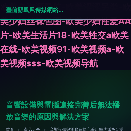
欧美色资源导航-欧美涩涩另类-欧
臺前縣鳳凰傳媒網絡科技有限公司
美少妇丝袜色图-欧美少妇性爱AA
片-欧美生活片18-欧美牲交a欧美
在线-欧美视频91-欧美视频a-欧
美视频sss-欧美视频导航
音響設備與電腦連接完善后無法播
放音樂的原因與解決方案
首頁
>
產品大全
>
音響設備與電腦連接完善后無法播放音樂