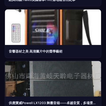
音響器材之美 高清圖片中的聲學藝術
供應寶威Powell LX1203 舞臺音箱——卓越音質，多場景適用 佛山天聆電子廠商細節解析