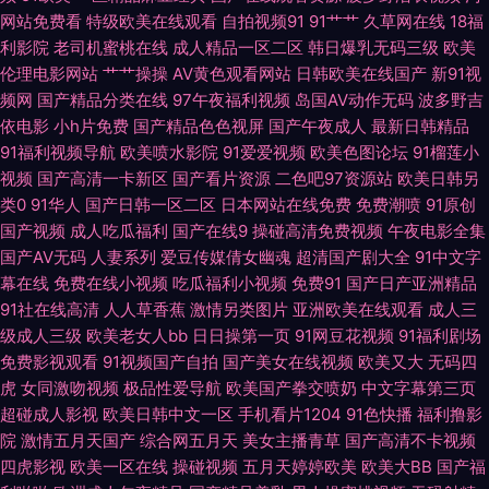
网站免费看
特级欧美在线观看
自拍视频91
91艹艹
久草网在线
18福
午夜影院 日韩精品在线久久 97干网站 超碰人妻91喷水 国产盗摄1区 黄色午
利影院
老司机蜜桃在线
成人精品一区二区
韩日爆乳无码三级
欧美
伦理电影网站
艹艹操操
AV黄色观看网站
日韩欧美在线国产
新91视
夜AV 麻豆九九综合视频 日本在线免费网 午夜剧院 最新成人伦理影院 91探花
频网
国产精品分类在线
97午夜福利视频
岛国AV动作无码
波多野吉
依电影
小h片免费
国产精品色色视屏
国产午夜成人
最新日韩精品
黑丝视频 成人网站香蕉 狠狠撸视频大导航 久久夜大香蕉 欧美性爱激情网 天
91福利视频导航
欧美喷水影院
91爱爱视频
欧美色图论坛
91榴莲小
视频
国产高清一卡新区
国产看片资源
二色吧97资源站
欧美日韩另
天干视频网 中文字幕无线观 AV福利激情 超碰在线播放91 国产系列中文 欧美
类0
91华人
国产日韩一区二区
日本网站在线免费
免费潮喷
91原创
国产视频
成人吃瓜福利
国产在线9
操碰高清免费视频
午夜电影全集
国产AV无码
人妻系列
爱豆传媒倩女幽魂
超清国产剧大全
91中文字
韩性生在线看 日韩三级在线网址 1024成人网 99热色色 东京热av在线 国产
幕在线
免费在线小视频
吃瓜福利小视频
免费91
国产日产亚洲精品
91社在线高清
人人草香蕉
激情另类图片
亚洲欧美在线观看
成人三
午夜在线观看 玖玖视频久久 欧美性交片深喉 探花女上位 影音先锋男人站
级成人三级
欧美老女人bb
日日操第一页
91网豆花视频
91福利剧场
免费影视观看
91视频国产自拍
国产美女在线视频
欧美又大
无码四
www99肏 国产91小视频 精品福利导航 日韩欧美自拍 天堂影音AV无码 91黑
虎
女同激吻视频
极品性爱导航
欧美国产拳交喷奶
中文字幕第三页
超碰成人影视
欧美日韩中文一区
手机看片1204
91色快播
福利撸影
科福利视频 www91n在线 国产56区 玖玖爽A 日本人妻丝袜 午夜18福利 18
院
激情五月天国产
综合网五月天
美女主播青草
国产高清不卡视频
四虎影视
欧美一区在线
操碰视频
五月天婷婷欧美
欧美大BB
国产福
视频黄app www欧美91 国产TS在线播放 久草超碰97在线 AV色先锋 第一福